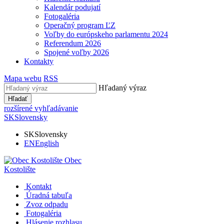
Kalendár podujatí
Fotogaléria
Operačný program ĽZ
Voľby do európskeho parlamentu 2024
Referendum 2026
Spojené voľby 2026
Kontakty
Mapa webu
RSS
Hľadaný výraz
Hľadať
rozšírené vyhľadávanie
SK
Slovensky
SK
Slovensky
EN
English
Obec
Kostolište
Kontakt
Úradná tabuľa
Zvoz odpadu
Fotogaléria
Hlásenie rozhlasu