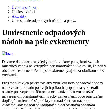
Úvodná stránka
Udalosti v obci
Aktuality
Umiestnenie odpadových nádob na psie...
Umiestnenie odpadových
nádob na psie exkrementy
Dávame do pozornosti všetkým milovníkom psov, ktorí svojich
miláčikov venčia na verejných priestranstvách v Kostolišti, že boli v
obci rozmiestnené koše na psie exkrementy aj so zásobníkom s PE
vreckami.
Prosíme všetkých psíčkarov, aby využívali tieto odpadové nádoby
na likvidáciu odpadu po svojich psíkoch, prípadne aby zbierali
ostatky po svojich miláčikoch a nenechávali ich voľne ležať
na verejných priestranstvách. Sáčky zamestnanci obce pravideľne
doplňajú, umietnené sú pod krytom nad zbernou nádobou.
Žiadame, aby ste boli ohľaduplný aj voči ostatným občanom