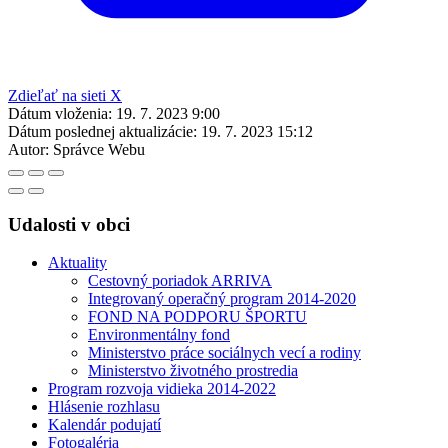
Zdieľať na sieti X
Dátum vloženia:
19. 7. 2023 9:00
Dátum poslednej aktualizácie:
19. 7. 2023 15:12
Autor:
Správce Webu
Udalosti v obci
Aktuality
Cestovný poriadok ARRIVA
Integrovaný operačný program 2014-2020
FOND NA PODPORU ŠPORTU
Environmentálny fond
Ministerstvo práce sociálnych vecí a rodiny
Ministerstvo životného prostredia
Program rozvoja vidieka 2014-2022
Hlásenie rozhlasu
Kalendár podujatí
Fotogaléria