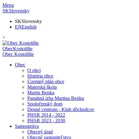
Menu
SK
Slovensky
SK
Slovensky
EN
English
>
Obec
Kostolište
Obec
Kostolište
Obec
O obci
História obce
Územný plán obce
Materská škola
Martin Benka
Pamätná izba Martina Benku
Spoločenský dom
Denné centrum - Klub dôchodcov
PHSR 2014 - 2022
PHSR 2023 - 2030
Samospráva
Obecný úrad
Obecné zastupiteľstvo