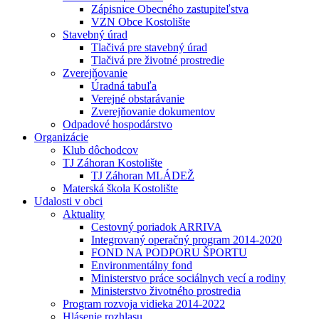
Zápisnice Obecného zastupiteľstva
VZN Obce Kostolište
Stavebný úrad
Tlačivá pre stavebný úrad
Tlačivá pre životné prostredie
Zverejňovanie
Úradná tabuľa
Verejné obstarávanie
Zverejňovanie dokumentov
Odpadové hospodárstvo
Organizácie
Klub dôchodcov
TJ Záhoran Kostolište
TJ Záhoran MLÁDEŽ
Materská škola Kostolište
Udalosti v obci
Aktuality
Cestovný poriadok ARRIVA
Integrovaný operačný program 2014-2020
FOND NA PODPORU ŠPORTU
Environmentálny fond
Ministerstvo práce sociálnych vecí a rodiny
Ministerstvo životného prostredia
Program rozvoja vidieka 2014-2022
Hlásenie rozhlasu