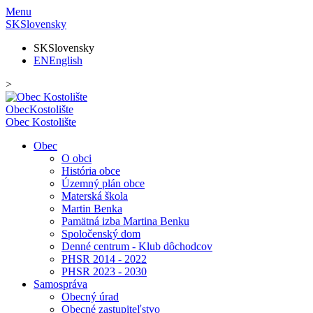
Menu
SK
Slovensky
SK
Slovensky
EN
English
>
Obec
Kostolište
Obec
Kostolište
Obec
O obci
História obce
Územný plán obce
Materská škola
Martin Benka
Pamätná izba Martina Benku
Spoločenský dom
Denné centrum - Klub dôchodcov
PHSR 2014 - 2022
PHSR 2023 - 2030
Samospráva
Obecný úrad
Obecné zastupiteľstvo