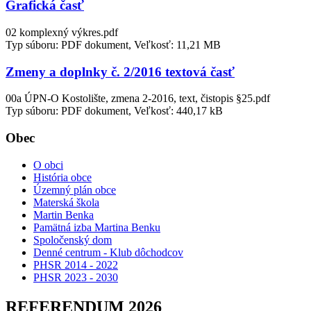
Grafická časť
02 komplexný výkres.pdf
Typ súboru: PDF dokument, Veľkosť: 11,21 MB
Zmeny a doplnky č. 2/2016 textová časť
00a ÚPN-O Kostolište, zmena 2-2016, text, čistopis §25.pdf
Typ súboru: PDF dokument, Veľkosť: 440,17 kB
Obec
O obci
História obce
Územný plán obce
Materská škola
Martin Benka
Pamätná izba Martina Benku
Spoločenský dom
Denné centrum - Klub dôchodcov
PHSR 2014 - 2022
PHSR 2023 - 2030
REFERENDUM 2026