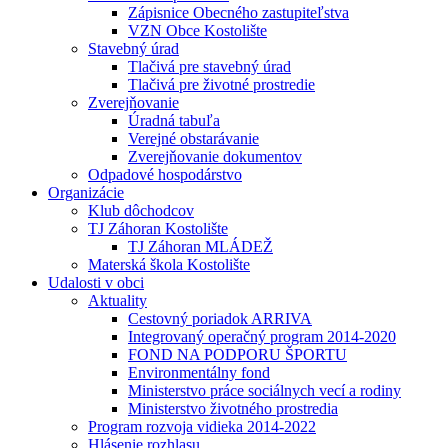
Zápisnice Obecného zastupiteľstva
VZN Obce Kostolište
Stavebný úrad
Tlačivá pre stavebný úrad
Tlačivá pre životné prostredie
Zverejňovanie
Úradná tabuľa
Verejné obstarávanie
Zverejňovanie dokumentov
Odpadové hospodárstvo
Organizácie
Klub dôchodcov
TJ Záhoran Kostolište
TJ Záhoran MLÁDEŽ
Materská škola Kostolište
Udalosti v obci
Aktuality
Cestovný poriadok ARRIVA
Integrovaný operačný program 2014-2020
FOND NA PODPORU ŠPORTU
Environmentálny fond
Ministerstvo práce sociálnych vecí a rodiny
Ministerstvo životného prostredia
Program rozvoja vidieka 2014-2022
Hlásenie rozhlasu