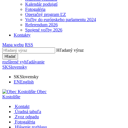
Kalendár podujatí
Fotogaléria
Operačný program ĽZ
Voľby do európskeho parlamentu 2024
Referendum 2026
Spojené voľby 2026
Kontakty
Mapa webu
RSS
Hľadaný výraz
Hľadať
rozšírené vyhľadávanie
SK
Slovensky
SK
Slovensky
EN
English
Obec
Kostolište
Kontakt
Úradná tabuľa
Zvoz odpadu
Fotogaléria
Hlásenie rozhlasu