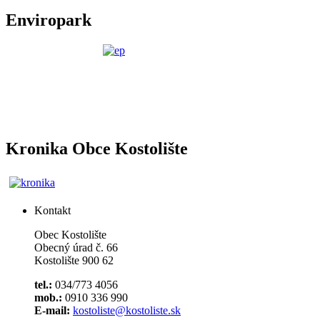
Enviropark
Kronika Obce Kostolište
Kontakt
Obec Kostolište
Obecný úrad č. 66
Kostolište 900 62
tel.:
034/773 4056
mob.:
0910 336 990
E-mail:
kostoliste@kostoliste.sk