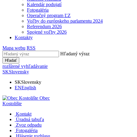
Kalendár podujatí
Fotogaléria
Operačný program ĽZ
Voľby do európskeho parlamentu 2024
Referendum 2026
Spojené voľby 2026
Kontakty
Mapa webu
RSS
Hľadaný výraz
Hľadať
rozšírené vyhľadávanie
SK
Slovensky
SK
Slovensky
EN
English
Obec
Kostolište
Kontakt
Úradná tabuľa
Zvoz odpadu
Fotogaléria
Hlásenie rozhlasu