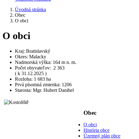
Úvodná stránka
Obec
O obci
O obci
Kraj: Bratislavský
Okres: Malacky
Nadmorská výška: 164 m n. m.
Počet obyvateľov: 2 363
( k 31.12.2025 )
Rozloha: 1 683 ha
Prvá písomná zmienka: 1206
Starosta: Mgr. Hubert Danihel
Obec
O obci
História obce
Územný plán obce