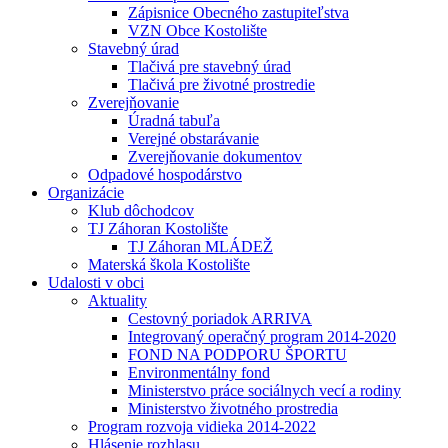
Zápisnice Obecného zastupiteľstva
VZN Obce Kostolište
Stavebný úrad
Tlačivá pre stavebný úrad
Tlačivá pre životné prostredie
Zverejňovanie
Úradná tabuľa
Verejné obstarávanie
Zverejňovanie dokumentov
Odpadové hospodárstvo
Organizácie
Klub dôchodcov
TJ Záhoran Kostolište
TJ Záhoran MLÁDEŽ
Materská škola Kostolište
Udalosti v obci
Aktuality
Cestovný poriadok ARRIVA
Integrovaný operačný program 2014-2020
FOND NA PODPORU ŠPORTU
Environmentálny fond
Ministerstvo práce sociálnych vecí a rodiny
Ministerstvo životného prostredia
Program rozvoja vidieka 2014-2022
Hlásenie rozhlasu