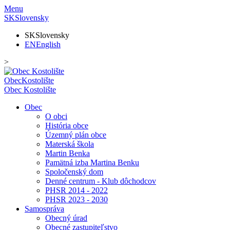
Menu
SK
Slovensky
SK
Slovensky
EN
English
>
Obec
Kostolište
Obec
Kostolište
Obec
O obci
História obce
Územný plán obce
Materská škola
Martin Benka
Pamätná izba Martina Benku
Spoločenský dom
Denné centrum - Klub dôchodcov
PHSR 2014 - 2022
PHSR 2023 - 2030
Samospráva
Obecný úrad
Obecné zastupiteľstvo