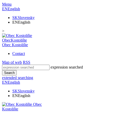
Menu
EN
English
SK
Slovensky
EN
English
>
Obec
Kostolište
Obec
Kostolište
Contact
Map of web
RSS
expression searched
Search
extended searching
EN
English
SK
Slovensky
EN
English
Obec
Kostolište