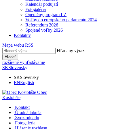
Kalendár podujatí
Fotogaléria
Operačný program ĽZ
Voľby do európskeho parlamentu 2024
Referendum 2026
Spojené voľby 2026
Kontakty
Mapa webu
RSS
Hľadaný výraz
Hľadať
rozšírené vyhľadávanie
SK
Slovensky
SK
Slovensky
EN
English
Obec
Kostolište
Kontakt
Úradná tabuľa
Zvoz odpadu
Fotogaléria
Hlásenie rozhlasu