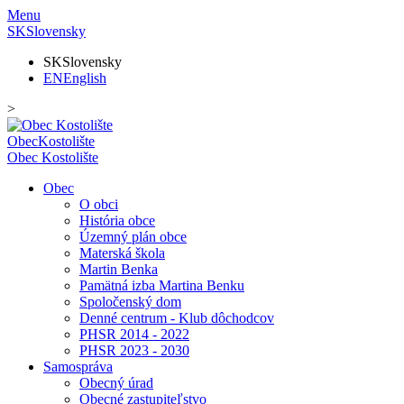
Menu
SK
Slovensky
SK
Slovensky
EN
English
>
Obec
Kostolište
Obec
Kostolište
Obec
O obci
História obce
Územný plán obce
Materská škola
Martin Benka
Pamätná izba Martina Benku
Spoločenský dom
Denné centrum - Klub dôchodcov
PHSR 2014 - 2022
PHSR 2023 - 2030
Samospráva
Obecný úrad
Obecné zastupiteľstvo