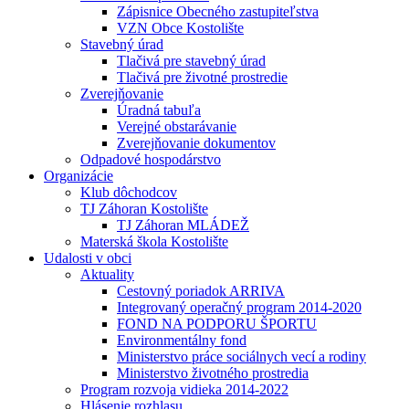
Zápisnice Obecného zastupiteľstva
VZN Obce Kostolište
Stavebný úrad
Tlačivá pre stavebný úrad
Tlačivá pre životné prostredie
Zverejňovanie
Úradná tabuľa
Verejné obstarávanie
Zverejňovanie dokumentov
Odpadové hospodárstvo
Organizácie
Klub dôchodcov
TJ Záhoran Kostolište
TJ Záhoran MLÁDEŽ
Materská škola Kostolište
Udalosti v obci
Aktuality
Cestovný poriadok ARRIVA
Integrovaný operačný program 2014-2020
FOND NA PODPORU ŠPORTU
Environmentálny fond
Ministerstvo práce sociálnych vecí a rodiny
Ministerstvo životného prostredia
Program rozvoja vidieka 2014-2022
Hlásenie rozhlasu