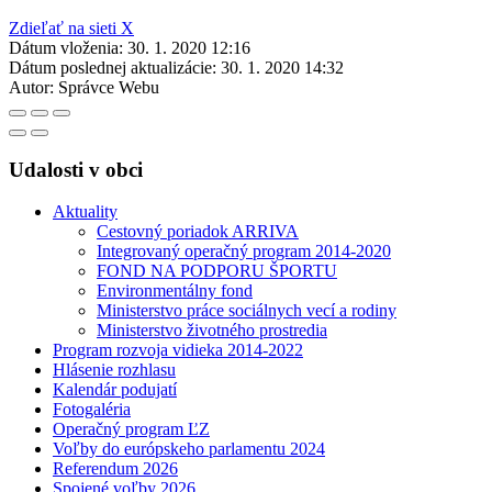
Zdieľať na sieti X
Dátum vloženia:
30. 1. 2020 12:16
Dátum poslednej aktualizácie:
30. 1. 2020 14:32
Autor:
Správce Webu
Udalosti v obci
Aktuality
Cestovný poriadok ARRIVA
Integrovaný operačný program 2014-2020
FOND NA PODPORU ŠPORTU
Environmentálny fond
Ministerstvo práce sociálnych vecí a rodiny
Ministerstvo životného prostredia
Program rozvoja vidieka 2014-2022
Hlásenie rozhlasu
Kalendár podujatí
Fotogaléria
Operačný program ĽZ
Voľby do európskeho parlamentu 2024
Referendum 2026
Spojené voľby 2026