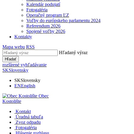
Kalendár podujatí
Fotogaléria
Operačný program ĽZ
Voľby do európskeho parlamentu 2024
Referendum 2026
Spojené voľby 2026
Kontakty
Mapa webu
RSS
Hľadaný výraz
Hľadať
rozšírené vyhľadávanie
SK
Slovensky
SK
Slovensky
EN
English
Obec
Kostolište
Kontakt
Úradná tabuľa
Zvoz odpadu
Fotogaléria
Hlásenie rozhlasu