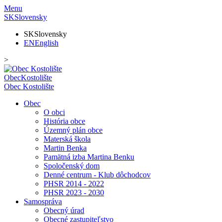
Menu
SK
Slovensky
SK
Slovensky
EN
English
>
Obec
Kostolište
Obec
Kostolište
Obec
O obci
História obce
Územný plán obce
Materská škola
Martin Benka
Pamätná izba Martina Benku
Spoločenský dom
Denné centrum - Klub dôchodcov
PHSR 2014 - 2022
PHSR 2023 - 2030
Samospráva
Obecný úrad
Obecné zastupiteľstvo