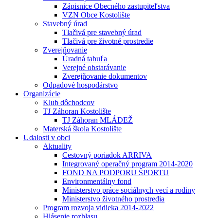
Zápisnice Obecného zastupiteľstva
VZN Obce Kostolište
Stavebný úrad
Tlačivá pre stavebný úrad
Tlačivá pre životné prostredie
Zverejňovanie
Úradná tabuľa
Verejné obstarávanie
Zverejňovanie dokumentov
Odpadové hospodárstvo
Organizácie
Klub dôchodcov
TJ Záhoran Kostolište
TJ Záhoran MLÁDEŽ
Materská škola Kostolište
Udalosti v obci
Aktuality
Cestovný poriadok ARRIVA
Integrovaný operačný program 2014-2020
FOND NA PODPORU ŠPORTU
Environmentálny fond
Ministerstvo práce sociálnych vecí a rodiny
Ministerstvo životného prostredia
Program rozvoja vidieka 2014-2022
Hlásenie rozhlasu