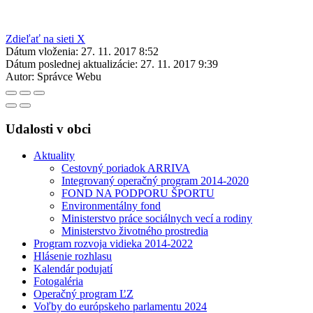
Zdieľať na sieti X
Dátum vloženia:
27. 11. 2017 8:52
Dátum poslednej aktualizácie:
27. 11. 2017 9:39
Autor:
Správce Webu
Udalosti v obci
Aktuality
Cestovný poriadok ARRIVA
Integrovaný operačný program 2014-2020
FOND NA PODPORU ŠPORTU
Environmentálny fond
Ministerstvo práce sociálnych vecí a rodiny
Ministerstvo životného prostredia
Program rozvoja vidieka 2014-2022
Hlásenie rozhlasu
Kalendár podujatí
Fotogaléria
Operačný program ĽZ
Voľby do európskeho parlamentu 2024