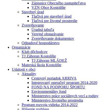
Zápisnice Obecného zastupiteľstva
VZN Obce Kostolište
Stavebný úrad
Tlačivá pre stavebný úrad
Tlačivá pre životné prostredie
Zverejňovanie
Úradná tabuľa
Verejné obstarávanie
Zverejňovanie dokumentov
Odpadové hospodárstvo
Organizácie
Klub dôchodcov
TJ Záhoran Kostolište
TJ Záhoran MLÁDEŽ
Materská škola Kostolište
Udalosti v obci
Aktuality
Cestovný poriadok ARRIVA
Integrovaný operačný program 2014-2020
FOND NA PODPORU ŠPORTU
Environmentálny fond
Ministerstvo práce sociálnych vecí a rodiny
Ministerstvo životného prostredia
Program rozvoja vidieka 2014-2022
Hlásenie rozhlasu