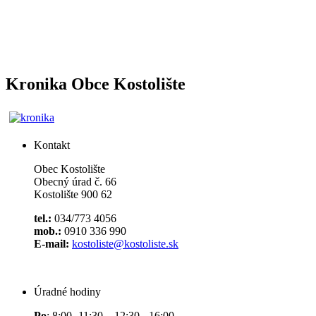
Kronika Obce Kostolište
Kontakt
Obec Kostolište
Obecný úrad č. 66
Kostolište 900 62
tel.:
034/773 4056
mob.:
0910 336 990
E-mail:
kostoliste@kostoliste.sk
Úradné hodiny
Po
: 8:00 -11:30 12:30 - 16:00