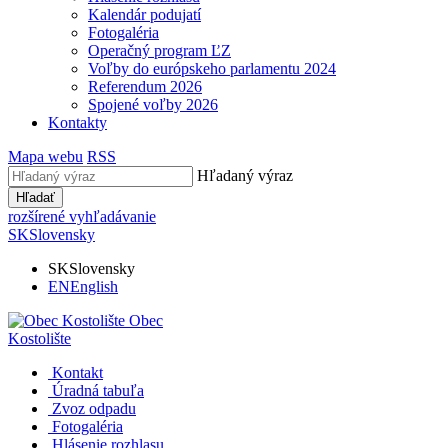
Kalendár podujatí
Fotogaléria
Operačný program ĽZ
Voľby do európskeho parlamentu 2024
Referendum 2026
Spojené voľby 2026
Kontakty
Mapa webu
RSS
Hľadaný výraz
Hľadať
rozšírené vyhľadávanie
SK
Slovensky
SK
Slovensky
EN
English
Obec
Kostolište
Kontakt
Úradná tabuľa
Zvoz odpadu
Fotogaléria
Hlásenie rozhlasu