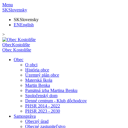
Menu
SK
Slovensky
SK
Slovensky
EN
English
>
Obec
Kostolište
Obec
Kostolište
Obec
O obci
História obce
Územný plán obce
Materská škola
Martin Benka
Pamätná izba Martina Benku
Spoločenský dom
Denné centrum - Klub dôchodcov
PHSR 2014 - 2022
PHSR 2023 - 2030
Samospráva
Obecný úrad
Obecné zastupiteľstvo