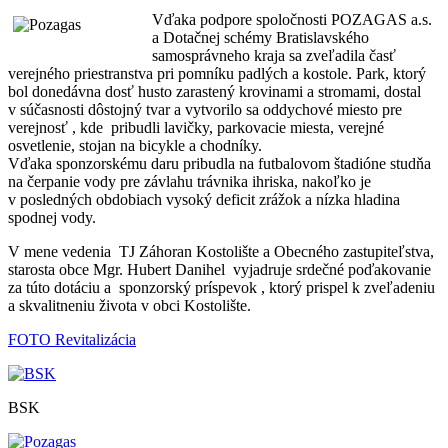
Vďaka podpore spoločnosti POZAGAS a.s.
a Dotačnej schémy Bratislavského
samosprávneho kraja sa zveľadila časť
verejného priestranstva pri pomníku padlých a kostole. Park, ktorý
bol donedávna dosť husto zarastený krovinami a stromami, dostal
v súčasnosti dôstojný tvar a vytvorilo sa oddychové miesto pre
verejnosť , kde pribudli lavičky, parkovacie miesta, verejné
osvetlenie, stojan na bicykle a chodníky.
Vďaka sponzorskému daru pribudla na futbalovom štadióne studňa
na čerpanie vody pre závlahu trávnika ihriska, nakoľko je
v posledných obdobiach vysoký deficit zrážok a nízka hladina
spodnej vody.
V mene vedenia TJ Záhoran Kostolište a Obecného zastupiteľstva,
starosta obce Mgr. Hubert Danihel vyjadruje srdečné poďakovanie
za túto dotáciu a sponzorský príspevok , ktorý prispel k zveľadeniu
a skvalitneniu života v obci Kostolište.
FOTO Revitalizácia
BSK