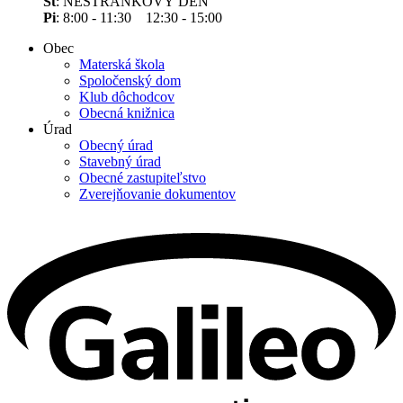
Št
: NESTRÁNKOVÝ DEŇ
Pi
: 8:00 - 11:30 12:30 - 15:00
Obec
Materská škola
Spoločenský dom
Klub dôchodcov
Obecná knižnica
Úrad
Obecný úrad
Stavebný úrad
Obecné zastupiteľstvo
Zverejňovanie dokumentov