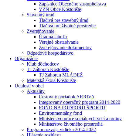
Zápisnice Obecného zastupiteľstva
VZN Obce Kostolište
Stavebný úrad
Tlačivá pre stavebný úrad
Tlačivá pre životné prostredie
Zverejňovanie
Úradná tabuľa
Verejné obstarávanie
Zverejňovanie dokumentov
Odpadové hospodárstvo
Organizácie
Klub dôchodcov
TJ Záhoran Kostolište
TJ Záhoran MLÁDEŽ
Materská škola Kostolište
Udalosti v obci
Aktuality
Cestovný poriadok ARRIVA
Integrovaný operačný program 2014-2020
FOND NA PODPORU ŠPORTU
Environmentálny fond
Ministerstvo práce sociálnych vecí a rodiny
Ministerstvo životného prostredia
Program rozvoja vidieka 2014-2022
Hlásenie rozhlasu