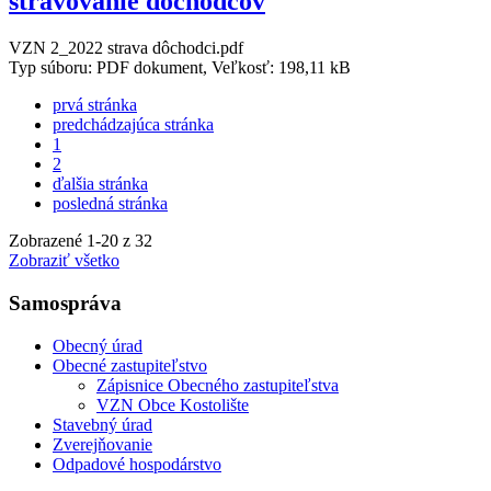
stravovanie dôchodcov
VZN 2_2022 strava dôchodci.pdf
Typ súboru: PDF dokument, Veľkosť: 198,11 kB
prvá stránka
predchádzajúca stránka
1
2
ďalšia stránka
posledná stránka
Zobrazené
1
-
20
z 32
Zobraziť všetko
Samospráva
Obecný úrad
Obecné zastupiteľstvo
Zápisnice Obecného zastupiteľstva
VZN Obce Kostolište
Stavebný úrad
Zverejňovanie
Odpadové hospodárstvo