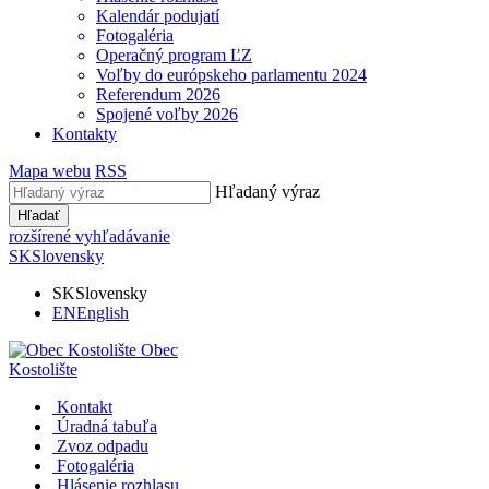
Kalendár podujatí
Fotogaléria
Operačný program ĽZ
Voľby do európskeho parlamentu 2024
Referendum 2026
Spojené voľby 2026
Kontakty
Mapa webu
RSS
Hľadaný výraz
Hľadať
rozšírené vyhľadávanie
SK
Slovensky
SK
Slovensky
EN
English
Obec
Kostolište
Kontakt
Úradná tabuľa
Zvoz odpadu
Fotogaléria
Hlásenie rozhlasu