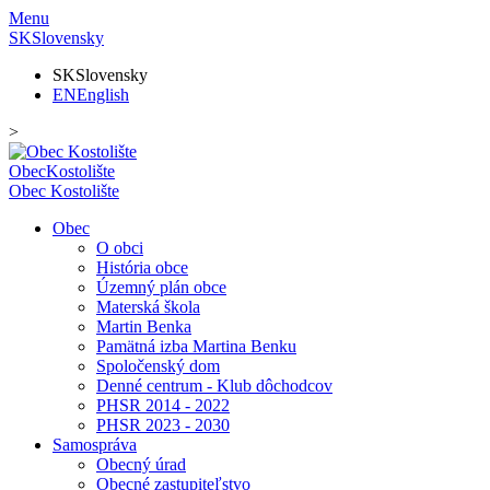
Menu
SK
Slovensky
SK
Slovensky
EN
English
>
Obec
Kostolište
Obec
Kostolište
Obec
O obci
História obce
Územný plán obce
Materská škola
Martin Benka
Pamätná izba Martina Benku
Spoločenský dom
Denné centrum - Klub dôchodcov
PHSR 2014 - 2022
PHSR 2023 - 2030
Samospráva
Obecný úrad
Obecné zastupiteľstvo